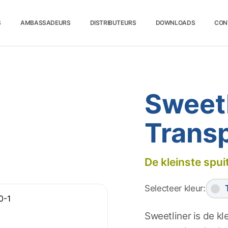
S
AMBASSADEURS
DISTRIBUTEURS
DOWNLOADS
CON
Sweetl
Trans
De kleinste spui
Selecteer kleur:
Sweetliner is de kl