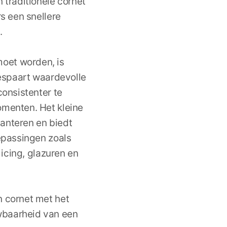
 traditionele cornet
rs een snellere
.
oet worden, is
bespaart waardevolle
consistenter te
omenten. Het kleine
anteren en biedt
oepassingen zoals
 icing, glazuren en
n cornet met het
wbaarheid van een