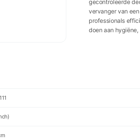
gecontroleerde dec
vervanger van een t
professionals effi
doen aan hygiëne, 
111
nch)
 cm