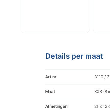
Details per maat
Art.nr
3110 / 3
Maat
XXS (8 i
Afmetingen
21 x 12