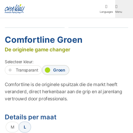
Languages
Menu
Producten
Comfortline Groen
Over ons
De originele game changer
Ambassadeurs
Selecteer kleur:
Transparant
Groen
Distributeurs
Comfortline is de originele spuitzak die de markt heeft
Downloads
veranderd, direct herkenbaar aan de grip en al jarenlang
vertrouwd door professionals.
Contact
Details per maat
M
L