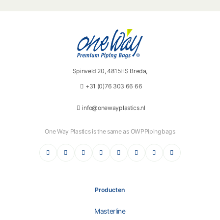
Spinveld 20, 4815HS Breda,
+31 (0)76 303 66 66
info@onewayplastics.nl
One Way Plastics is the same as OWPPipingbags
Vimeo
Instagram
LinkedIn
TikTok
Pinterest
YouTube
X (Twitter)
Facebook
Producten
Masterline