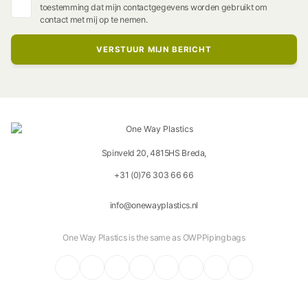
toestemming dat mijn contactgegevens worden gebruikt om
contact met mij op te nemen.
Spinveld 20, 4815HS Breda,
+31 (0)76 303 66 66
info@onewayplastics.nl
One Way Plastics is the same as OWPPipingbags
Vimeo
Instagram
LinkedIn
TikTok
Pinterest
YouTube
X (Twitter)
Facebook