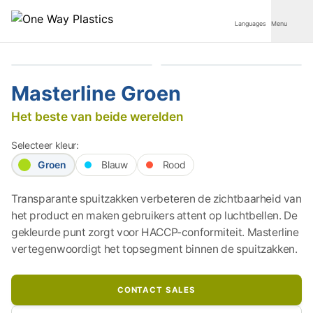
Languages
Menu
Producten
Masterline Groen
Over ons
Het beste van beide werelden
Ambassadeurs
Selecteer kleur:
Groen
Blauw
Rood
Distributeurs
Transparante spuitzakken verbeteren de zichtbaarheid van
Downloads
het product en maken gebruikers attent op luchtbellen. De
gekleurde punt zorgt voor HACCP-conformiteit. Masterline
Contact
vertegenwoordigt het topsegment binnen de spuitzakken.
CONTACT SALES